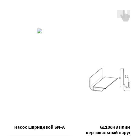
Насос шприцевой SN-А
GI106H8 Плинту
вертикальный наружн